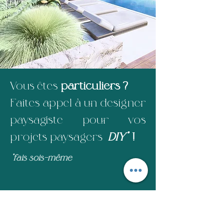
Vous êtes
particuliers ?
Faites appel à un designer
paysagiste pour vos
projets paysagers
DIY*
!
*fais sois-même
Transformez vos idées en
réalité grâce à la visualisation