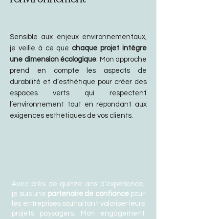
Sensible aux enjeux environnementaux,
je veille à ce que
chaque projet intègre
une dimension écologique
. Mon approche
prend en compte les aspects de
durabilité et d’esthétique pour créer des
espaces verts qui respectent
l’environnement tout en répondant aux
exigences esthétiques de vos clients.
Pourquoi me choisir ?
Avec près de
quinze ans
d’expérience,
je suis une
partenaire de confiance
pour
les entreprises souhaitant valoriser leurs
projets paysagers. Mon engagement